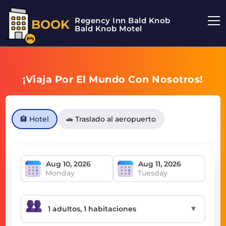
Regency Inn Bald Knob
BOOK
Bald Knob Motel
¡Viaja Por El Mundo Con Nosotros!
🏨 Hotel
🚗 Traslado al aeropuerto
Monday
Tuesday
▼